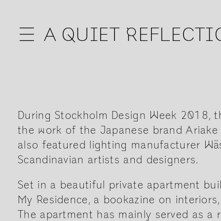
☰
A QUIET REFLECTI
During Stockholm Design Week 2018, the
the work of the Japanese brand Ariake f
also featured lighting manufacturer Wä
Scandinavian artists and designers.
Set in a beautiful private apartment bu
My Residence, a bookazine on interiors,
The apartment has mainly served as a 