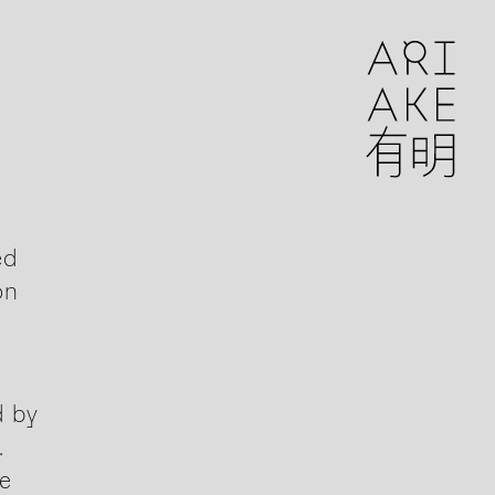
ed
on
d by
.
he