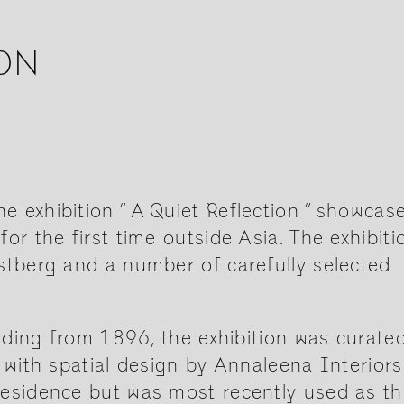
ON
 exhibition ” A Quiet Reflection ” showcas
or the first time outside Asia. The exhibiti
stberg and a number of carefully selected
ilding from 1896, the exhibition was curate
 with spatial design by Annaleena Interiors
residence but was most recently used as t