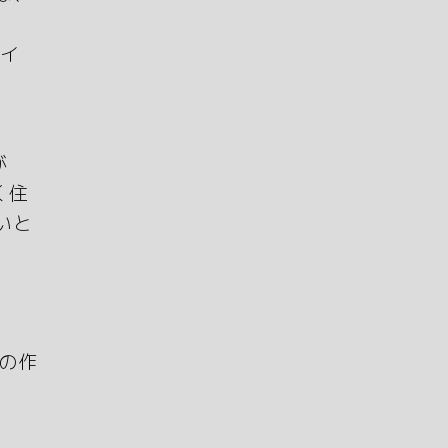
ザイ
が
く住
いと
y の作