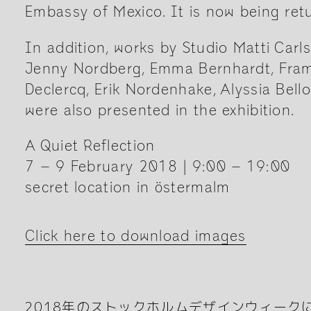
Embassy of Mexico. It is now being retu
In addition, works by Studio Matti Carls
Jenny Nordberg, Emma Bernhardt, Frama
Declercq, Erik Nordenhake, Alyssia Bello
were also presented in the exhibition.
A Quiet Reflection
7 – 9 February 2018 | 9:00 – 19:00
secret location in östermalm
Click here to download images
2018年のストックホルムデザインウィークにて開