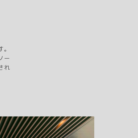
す。
ノー
され