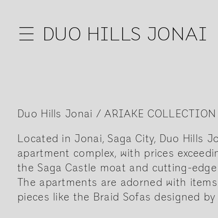
☰
DUO HILLS JONAI
Duo Hills Jonai / ARIAKE COLLECTION
Located in Jonai, Saga City, Duo Hills Jo
apartment complex, with prices exceedin
the Saga Castle moat and cutting-edge 
The apartments are adorned with items 
pieces like the Braid Sofas designed b