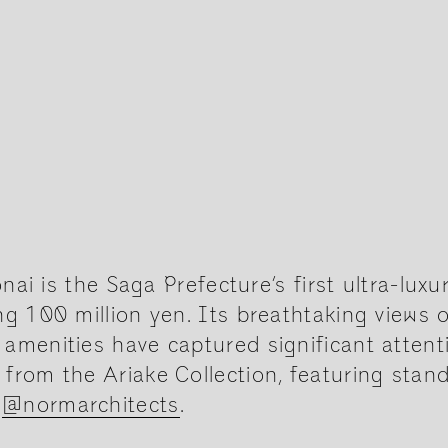
nai is the Saga Prefecture’s first ultra-luxu
g 100 million yen. Its breathtaking views 
amenities have captured significant attent
from the Ariake Collection, featuring stan
y
@normarchitects
.