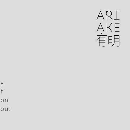
ry
of
ion.
dout