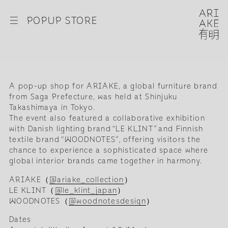
☰
POPUP STORE
A pop-up shop for ARIAKE, a global furniture brand
from Saga Prefecture, was held at Shinjuku
Takashimaya in Tokyo.
The event also featured a collaborative exhibition
with Danish lighting brand “LE KLINT” and Finnish
textile brand “WOODNOTES”, offering visitors the
chance to experience a sophisticated space where
global interior brands came together in harmony.
ARIAKE（
@ariake_collection
）
LE KLINT（
@le_klint_japan
）
WOODNOTES（
@woodnotesdesign
）
Dates