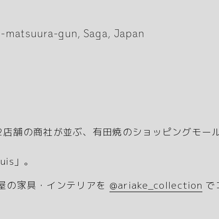
i-matsuura-gun, Saga, Japan
は、22店舗の商社が並ぶ、有田焼のショッピングモー
uis」。
屋の家具・インテリアを
@ariake_collection
で