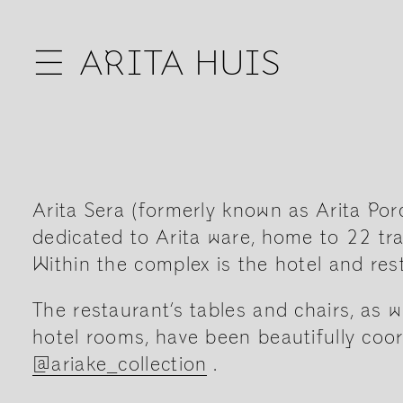
☰
ARITA HUIS
Arita Sera (formerly known as Arita Por
dedicated to Arita ware, home to 22 t
Within the complex is the hotel and resta
The restaurant’s tables and chairs, as w
hotel rooms, have been beautifully coo
@ariake_collection
.