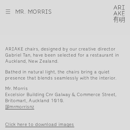
☰
MR. MORRIS
ARIAKE chairs, designed by our creative director
Gabriel Tan, have been selected for a restaurant in
Auckland, New Zealand.
Bathed in natural light, the chairs bring a quiet
presence that blends seamlessly with the interior.
Mr. Morris
Excelsior Building Cnr Galway &, Commerce Street,
Britomart, Auckland 1010.
@mrmorrisnz
Click here to download images