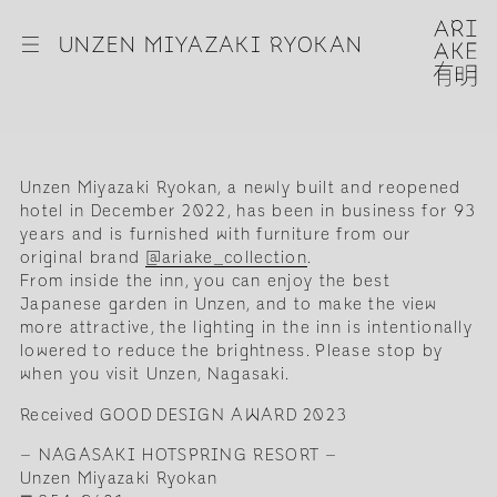
☰
UNZEN MIYAZAKI RYOKAN
Unzen Miyazaki Ryokan, a newly built and reopened
hotel in December 2022, has been in business for 93
years and is furnished with furniture from our
original brand
@ariake_collection
.
From inside the inn, you can enjoy the best
Japanese garden in Unzen, and to make the view
more attractive, the lighting in the inn is intentionally
lowered to reduce the brightness. Please stop by
when you visit Unzen, Nagasaki.
Received GOOD DESIGN AWARD 2023
– NAGASAKI HOTSPRING RESORT –
Unzen Miyazaki Ryokan