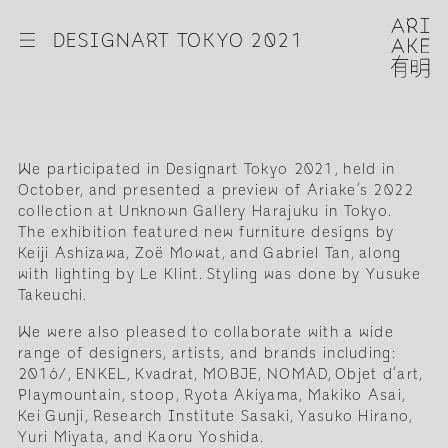
☰
DESIGNART TOKYO 2021
We participated in Designart Tokyo 2021, held in
October, and presented a preview of Ariake’s 2022
collection at Unknown Gallery Harajuku in Tokyo.
The exhibition featured new furniture designs by
Keiji Ashizawa, Zoë Mowat, and Gabriel Tan, along
with lighting by Le Klint. Styling was done by Yusuke
Takeuchi.
We were also pleased to collaborate with a wide
range of designers, artists, and brands including:
2016/, ENKEL, Kvadrat, MOBJE, NOMAD, Objet d’art,
Playmountain, stoop, Ryota Akiyama, Makiko Asai,
Kei Gunji, Research Institute Sasaki, Yasuko Hirano,
Yuri Miyata, and Kaoru Yoshida.